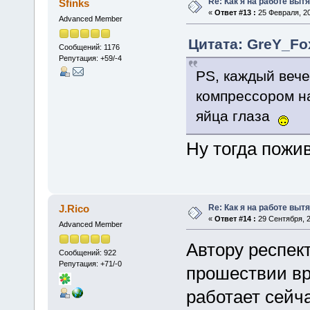
Re: Как я на работе выт
Sfinks
«
Ответ #13 :
25 Февраля, 20
Advanced Member
Цитата: GreY_Fox
Сообщений: 1176
Репутация: +59/-4
PS, каждый вече
компрессором на 
яйца глаза
Ну тогда пожив
Re: Как я на работе выт
J.Rico
«
Ответ #14 :
29 Сентября, 2
Advanced Member
Автору респект 
Сообщений: 922
Репутация: +71/-0
прошествии вр
работает сейч