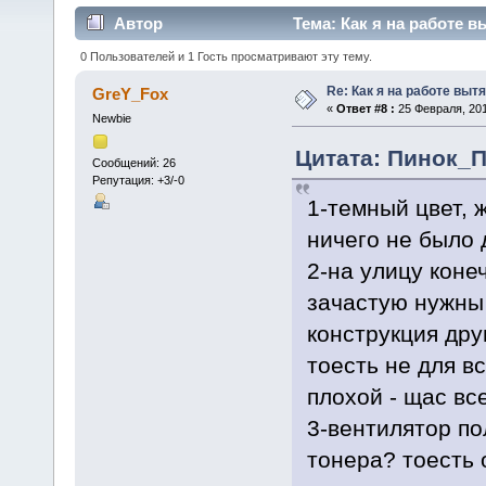
Автор
Тема: Как я на работе в
0 Пользователей и 1 Гость просматривают эту тему.
Re: Как я на работе выт
GreY_Fox
«
Ответ #8 :
25 Февраля, 201
Newbie
Цитата: Пинок_П
Сообщений: 26
Репутация: +3/-0
1-темный цвет, 
ничего не было 
2-на улицу коне
зачастую нужны
конструкция дру
тоесть не для вс
плохой - щас все
3-вентилятор по
тонера? тоесть 