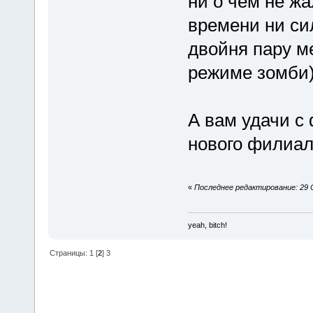
ни о чем не ж
времени ни сил
двойня пару ме
режиме зомби
А вам удачи с
нового филиал
«
Последнее редактирование: 29 С
yeah, bitch!
Страницы:
1
[
2
]
3