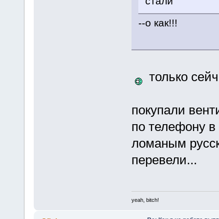
стали
--о как!!!
только сейч
покупали вент
по телефону в 
ломаным русск
перевели...
yeah, bitch!