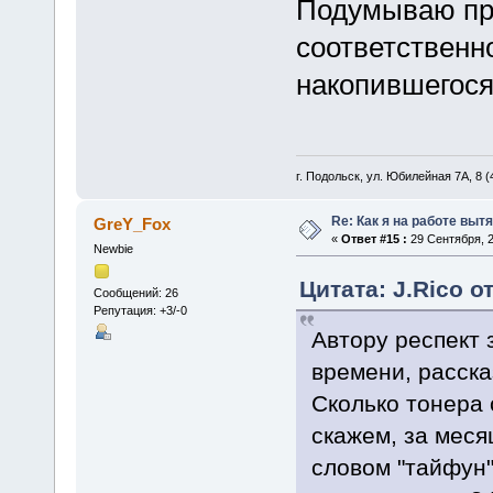
Подумываю про
соответственно
накопившегося
г. Подольск, ул. Юбилейная 7А, 8 (
Re: Как я на работе выт
GreY_Fox
«
Ответ #15 :
29 Сентября, 2
Newbie
Цитата: J.Rico о
Сообщений: 26
Репутация: +3/-0
Автору респект з
времени, расска
Сколько тонера 
скажем, за меся
словом "тайфун"