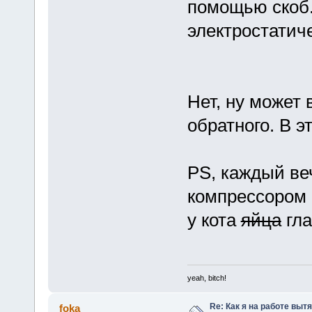
помощью скоб.
электростатич
Нет, ну может 
обратного. В э
PS, каждый ве
компрессором н
у кота
яйца
гл
yeah, bitch!
Re: Как я на работе выт
foka