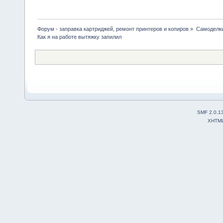
Форум - заправка картриджей, ремонт принтеров и копиров
»
Самоделк
Как я на работе вытяжку запилил
SMF 2.0.1
XHTM