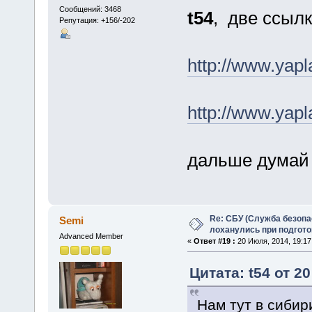
Сообщений: 3468
t54
, две ссылк
Репутация: +156/-202
http://www.yap
http://www.yap
дальше думай
Re: СБУ (Служба безопа
Semi
лоханулись при подгото
Advanced Member
«
Ответ #19 :
20 Июля, 2014, 19:17
Цитата: t54 от 2
Нам тут в сибир