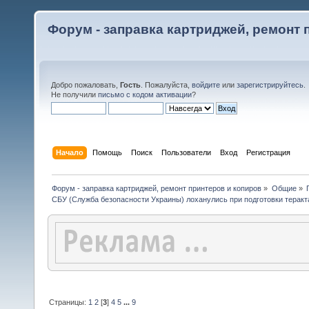
Форум - заправка картриджей, ремонт 
Добро пожаловать,
Гость
. Пожалуйста,
войдите
или
зарегистрируйтесь
.
Не получили
письмо с кодом активации
?
Начало
Помощь
Поиск
Пользователи
Вход
Регистрация
Форум - заправка картриджей, ремонт принтеров и копиров
»
Общие
»
СБУ (Служба безопасности Украины) лоханулись при подготовки теракт
Страницы:
1
2
[
3
]
4
5
...
9