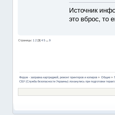
Источник инфо
это вброс, то е
Страницы:
1
2
[
3
]
4
5
...
9
Форум - заправка картриджей, ремонт принтеров и копиров
»
Общие
»
СБУ (Служба безопасности Украины) лоханулись при подготовки теракт