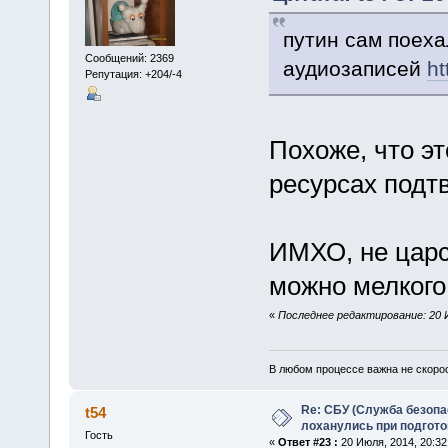
путин сам поеха
Сообщений: 2369
аудиозаписей
ht
Репутация: +204/-4
Похоже, что э
ресурсах подт
ИМХО, не царск
можно мелкого 
«
Последнее редактирование: 20 И
В любом процессе важна не скорос
Re: СБУ (Служба безопа
t54
лоханулись при подгото
Гость
«
Ответ #23 :
20 Июля, 2014, 20:32