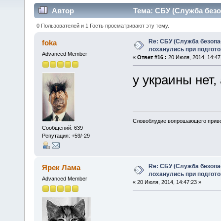
Автор
Тема: СБУ (Служба безо
(Прочитано 36681 раз)
0 Пользователей и 1 Гость просматривают эту тему.
Re: СБУ (Служба безопа
foka
лоханулись при подгото
Advanced Member
«
Ответ #16 :
20 Июля, 2014, 14:47
у украины нет, а
Словоблудие вопрошающего приво
Сообщений: 639
Репутация: +59/-29
Re: СБУ (Служба безопа
Ярек Лама
лоханулись при подгото
Advanced Member
« 20 Июля, 2014, 14:47:23 »