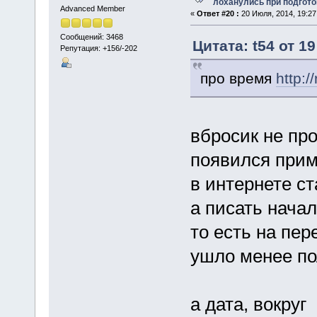
лоханулись при подгото
Advanced Member
«
Ответ #20 :
20 Июля, 2014, 19:27
Сообщений: 3468
Цитата: t54 от 1
Репутация: +156/-202
про время
http:/
вбросик не пр
появился приме
в интернете ст
а писать начал
то есть на пер
ушло менее п
а дата, вокруг