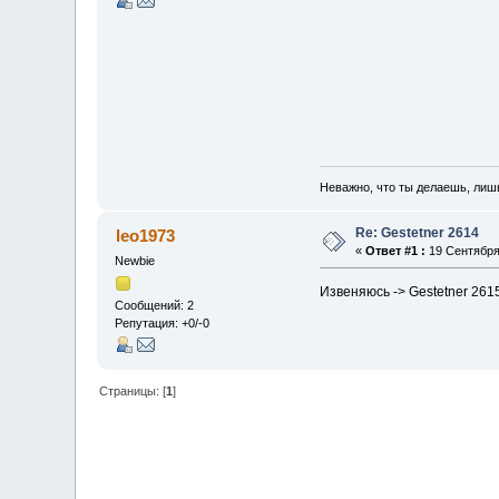
Неважно, что ты делаешь, лиш
Re: Gestetner 2614
leo1973
«
Ответ #1 :
19 Сентября,
Newbie
Извеняюсь -> Gestetner 2615
Сообщений: 2
Репутация: +0/-0
Страницы: [
1
]