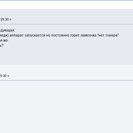
:25:30 »
едующая:
ридж) аппарат запускается но постоянно горит лампочка "нет тонера"
ак-же.
ь?
25:30 »