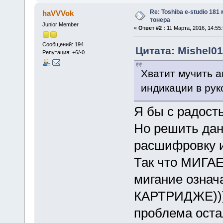
Re: Toshiba e-studio 181
haVVVok
тонера
Junior Member
«
Ответ #2 :
11 Марта, 2016, 14:55:
Сообщений: 194
Цитата: Mishel01
Репутация: +6/-0
Хватит мучить а
индикации в рук
Я бы с радость
Но решить дан
расшифровку и
Так что МИГА
мигание означа
КАРТРИДЖЕ))) 
проблема оста