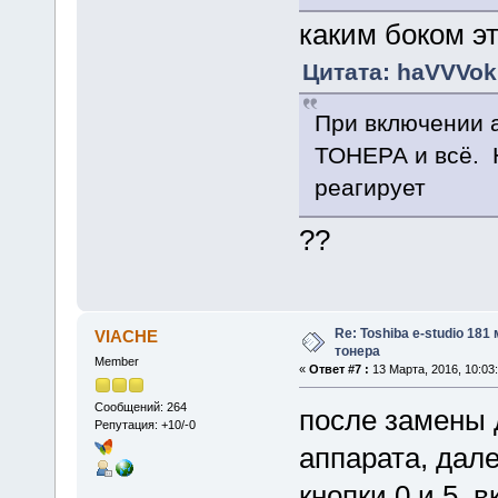
каким боком эт
Цитата: haVVVok 
При включении 
ТОНЕРА и всё. 
реагирует
??
Re: Toshiba e-studio 181
VIACHE
тонера
Member
«
Ответ #7 :
13 Марта, 2016, 10:03:
Сообщений: 264
после замены 
Репутация: +10/-0
аппарата, дал
кнопки 0 и 5, 