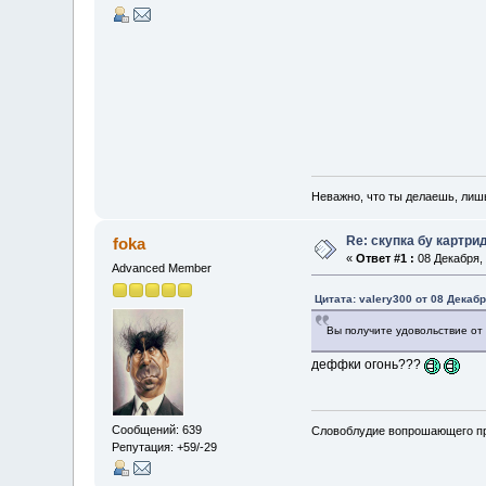
Неважно, что ты делаешь, лиш
Re: скупка бу картри
foka
«
Ответ #1 :
08 Декабря, 
Advanced Member
Цитата: valery300 от 08 Декабр
Вы получите удовольствие от
деффки огонь???
Сообщений: 639
Словоблудие вопрошающего пр
Репутация: +59/-29