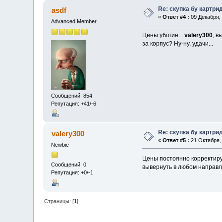
Re: скупка бу картри
asdf
«
Ответ #4 :
09 Декабря, 
Advanced Member
Цены убогие...
valery300
, в
за корпус? Ну-ну, удачи...
Сообщений: 854
Репутация: +41/-6
Re: скупка бу картри
valery300
«
Ответ #5 :
21 Октября, 
Newbie
Цены постоянно корректиру
Сообщений: 0
вывернуть в любом направл
Репутация: +0/-1
Страницы: [
1
]