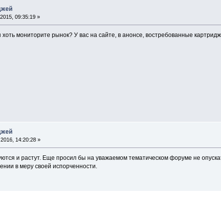
джей
2015, 09:35:19 »
ы хоть мониторите рынок? У вас на сайте, в анонсе, востребованные картрид
джей
2016, 14:20:28 »
ются и растут. Еще просил бы на уважаемом тематическом форуме не опуска
ении в меру своей испорченности.