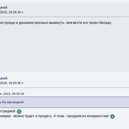
джей
2015, 19:16:19 »
и проще и дешевле реально выкинуть, чем везти его через Москау.
джей
2015, 19:20:36 »
я, 2015, 09:20:34
ку б/у картриджей
картриджей
нимум) - можно будет и продать. А пока - продаем их конкурентам!