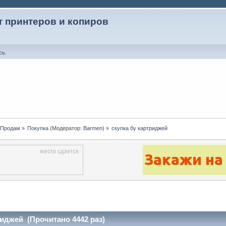
т принтеров и копиров
сь
.
-Продам
»
Покупка
(Модератор:
Barmen
) »
скупка бу картриджей
риджей (Прочитано 4442 раз)