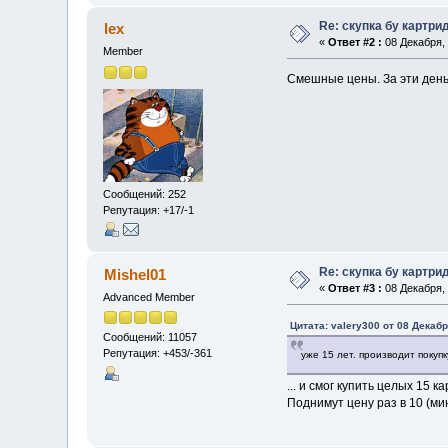
Re: скупка бу картри
lex
«
Ответ #2 :
08 Декабря, 
Member
Смешные цены. За эти деньг
Сообщений: 252
Репутация: +17/-1
Re: скупка бу картри
Mishel01
«
Ответ #3 :
08 Декабря, 
Advanced Member
Цитата: valery300 от 08 Декабр
Сообщений: 11057
Репутация: +453/-361
уже 15 лет. производит покуп
... и смог купить целых 15 
Поднимут цену раз в 10 (ми