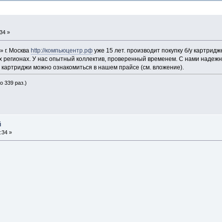
34 »
 г. Москва
http://компьюцентр.рф
уже 15 лет. производит покупку б/у картридж
сех регионах. У нас опытный коллектив, проверенный временем. С нами надежн
у картриджи можно ознакомиться в нашем прайсе (см. вложение).
о 339 раз.)
й
:34 »