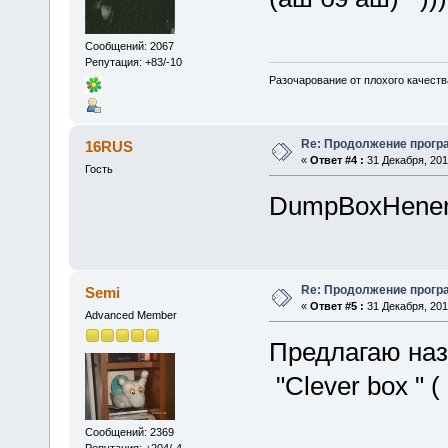
Сообщений: 2067
Репутация: +83/-10
Разочарование от плохого качеств
Re: Продолжение прог
16RUS
«
Ответ #4 :
31 Декабря, 2010
Гость
DumpBoxHener
Re: Продолжение прог
Semi
«
Ответ #5 :
31 Декабря, 2010
Advanced Member
Предлагаю на
"Clever box " (
Сообщений: 2369
Репутация: +204/-4