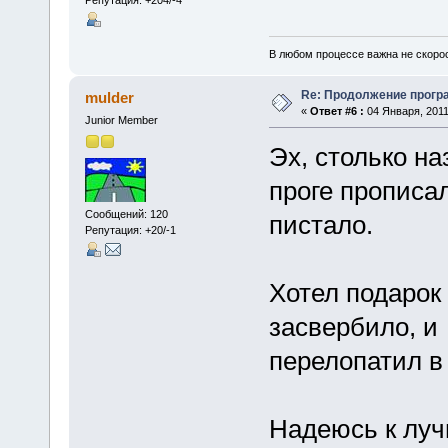
В любом процессе важна не скорос
Re: Продолжение прог
mulder
«
Ответ #6 :
04 Января, 2011
Junior Member
Эх, столько на
проге прописа
Сообщений: 120
пистало.
Репутация: +20/-1
Хотел подарок 
засвербило, и
перелопатил в
Надеюсь к лу