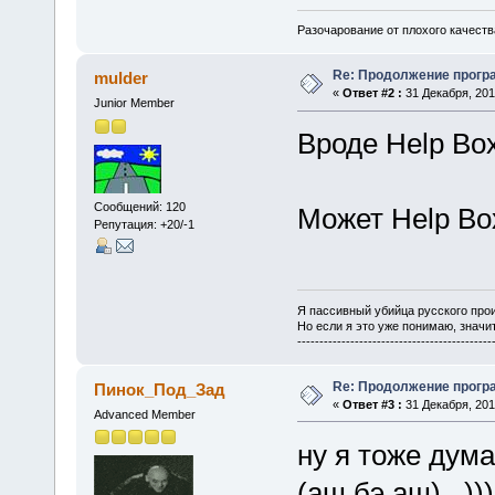
Разочарование от плохого качеств
Re: Продолжение прог
mulder
«
Ответ #2 :
31 Декабря, 2010
Junior Member
Вроде Help Bo
Сообщений: 120
Может Help Bo
Репутация: +20/-1
Я пассивный убийца русского про
Но если я это уже понимаю, значит
--------------------------------------------
Re: Продолжение прог
Пинок_Под_Зад
«
Ответ #3 :
31 Декабря, 2010
Advanced Member
ну я тоже дум
(аш бэ аш) )))