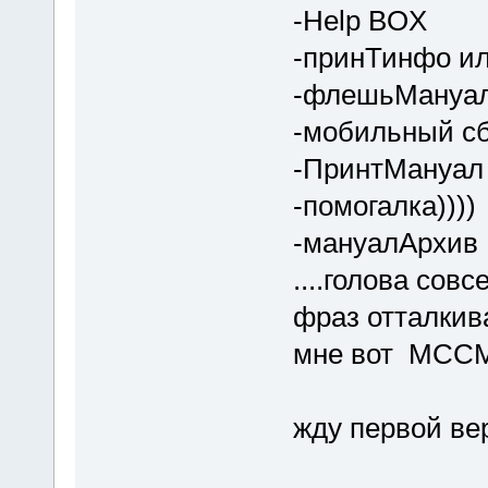
-Help BOX
-принТинфо и
-флешьМануа
-мобильный с
-ПринтМануал
-помогалка))))
-мануалАрхив
....голова сов
фраз отталкив
мне вот МССМ 
жду первой вер