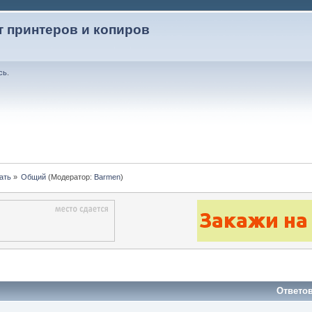
т принтеров и копиров
сь
.
ать
»
Общий
(Модератор:
Barmen
)
Ответо