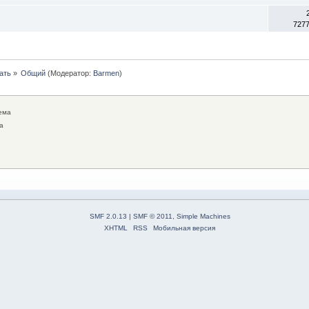
727
ать
»
Общий
(Модератор:
Barmen
)
ема
а
SMF 2.0.13
|
SMF © 2011
,
Simple Machines
XHTML
RSS
Мобильная версия