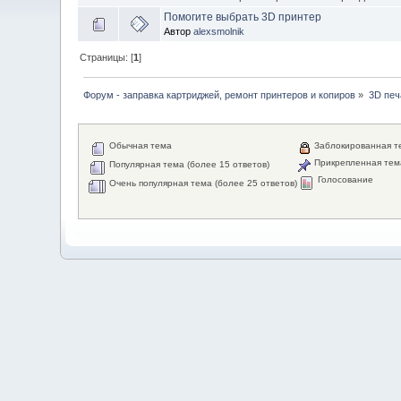
Помогите выбрать 3D принтер
Автор
alexsmolnik
Страницы: [
1
]
Форум - заправка картриджей, ремонт принтеров и копиров
»
3D печ
Обычная тема
Заблокированная т
Прикрепленная тем
Популярная тема (более 15 ответов)
Голосование
Очень популярная тема (более 25 ответов)