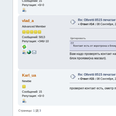
Сообщений: 15
Репутация: +0/-0
Re: Olivetti 8515 печата
vlad_a
«
Ответ #14 :
08 Сентября, 2
Advanced Member
Сообщений: 5813
Цитировать
Репутация: +346/-10
Контакт есть от коротрона к блоку
Вам надо проверять контакт на
блок проявки(на маг.вал).
Re: Olivetti 8515 печата
Karl_ua
«
Ответ #15 :
08 Сентября, 2
Newbie
проверил контакт есть, ометр
Сообщений: 15
Репутация: +0/-0
Страницы:
1
[
2
]
3