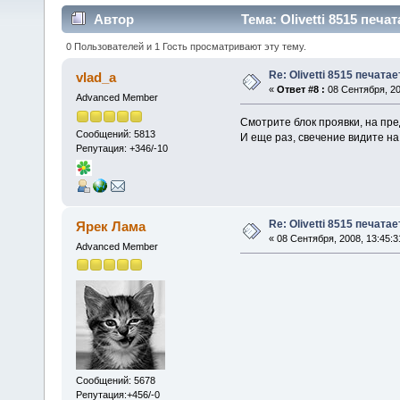
Автор
Тема: Olivetti 8515 печа
0 Пользователей и 1 Гость просматривают эту тему.
Re: Olivetti 8515 печата
vlad_a
«
Ответ #8 :
08 Сентября, 20
Advanced Member
Смотрите блок проявки, на пре
Сообщений: 5813
И еще раз, свечение видите н
Репутация: +346/-10
Re: Olivetti 8515 печата
Ярек Лама
« 08 Сентября, 2008, 13:45:3
Advanced Member
Сообщений: 5678
Репутация:+456/-0