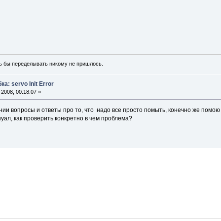
ь бы переделывать никому не пришлось.
а: servo Init Error
2008, 00:18:07 »
и вопросы и ответы про то, что надо все просто помыть, конечно же помою см
уал, как проверить конкретно в чем проблема?