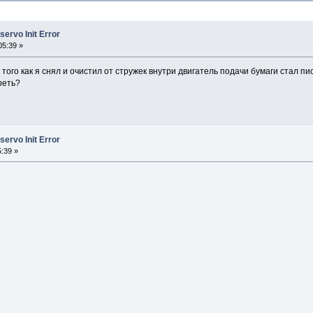
ervo Init Error
05:39 »
того как я снял и очистил от стружек внутри двигатель подачи бумаги стал пи
реть?
ervo Init Error
5:39 »