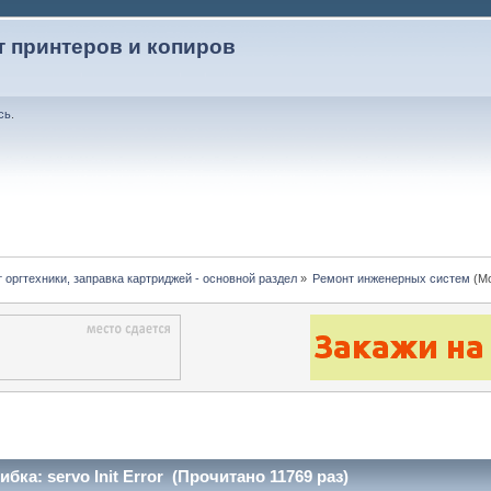
т принтеров и копиров
сь
.
 оргтехники, заправка картриджей - основной раздел
»
Ремонт инженерных систем
(Мо
бка: servo Init Error (Прочитано 11769 раз)