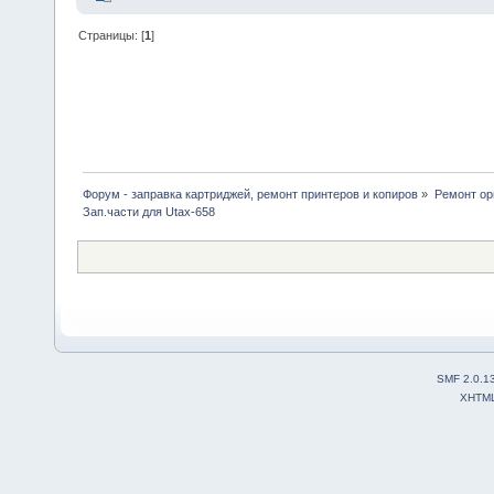
Страницы: [
1
]
Форум - заправка картриджей, ремонт принтеров и копиров
»
Ремонт ор
Зап.части для Utax-658
SMF 2.0.1
XHTM