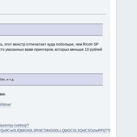
сь, этот монстр отпечатает куда побольше, чем Ricoh SP
сто указанных вами принтеров, которых меньше 10 рублей
n, и т.д.
вке.
260dnw/
lazernyj-cvetnoj/?
Cw0LfQtdGA0L3Ri9C5INGG0LLQtdGC0L3QvtC5OzlwRFljTTlVN0RsX1ZrVFBjdTR