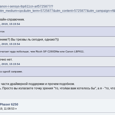
s/canon-i-sensys-lbp611cn-art5725877/?
&utm_medium=cpc&utm_term=5725877&utm_content=5725877&utm_campaig
нлайн-справочник.
 2019, 15:15:54
оток
нике?) Вы трезвы ль сегодня, однако?))
 2019, 15:15:54
печатает куда побольше, чем Ricoh SP C260DNw или Canon LBP611.
чно нет.
 2019, 15:15:54
а одной заправке.
о части драйверной поддержки и прочем подобном.
Просто вы излагаете точку зрения "то, что/как вам хотелось бы", а я - "то, что
 Phaser 6250
9, 11:08:53 »