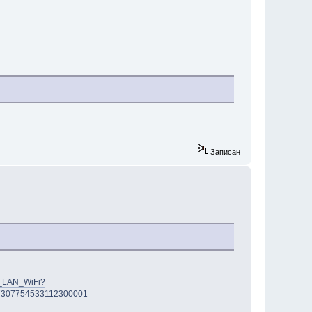
Записан
i_LAN_WiFi?
67307754533112300001