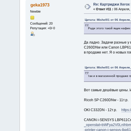
Re: Картриджи Xerox
geka1973
«
Ответ #11 :
06 Апреля, 
Newbie
Цитата: Mishel01 от 06 Апреля,
Сообщений: 20
Репутация: +0/-0
Ради этого такой ящик нафик 
Да ладно. Задачи разные у 
C260DNw или Canon LBP611.
в продаже нет. Я о новых го
Цитата: Mishel01 от 06 Апреля,
так и в магазинной продаже 
Вот самые дешёвые цены. И
Ricoh SP C260DNw - 11т.р
OKI C332DN - 12т.р.
https
CANON i-SENSYS LBP611Cn
_openstat=bWFya2V0Lnlhb
-printer-canon-i-sensys-l