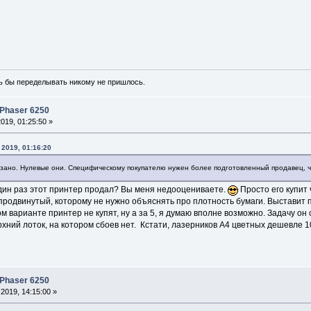
ь бы переделывать никому не пришлось.
 Phaser 6250
019, 01:25:50 »
 2019, 01:16:20
казано. Нулевые они. Специфическому покупателю нужен более подготовленный продавец, ч
один раз этот принтер продал? Вы меня недооцениваете.
Просто его купит 
продвинутый, которому не нужно объяснять про плотность бумаги. Выставит 
ком варианте принтер не купят, ну а за 5, я думаю вполне возможно. Задачу он
рхний лоток, на котором сбоев нет. Кстати, лазерников А4 цветных дешевле 10
 Phaser 6250
2019, 14:15:00 »