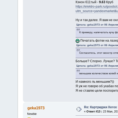
Кэнон 611тый -
9.63
Круб
https://elektro-park.ru/good
utm_source=yandexmarket
Ну и так далее. Я вам не о
Цитата: geka1973 от 06 Апреля,
К примеру, напечатать кучу ф
Печатать фотки на лазер
Цитата: geka1973 от 06 Апреля,
Согласитесь, этот монстр от
Больше? Спорно. Лучше? То
Цитата: geka1973 от 06 Апреля,
меньшим количеством копий н
И намного ль меньшим?))
Я уж не говорю об ухабах п
Я не ставлю цели поспорить. 
Re: Картриджи Xerox
geka1973
«
Ответ #13 :
23 Мая, 201
Newbie