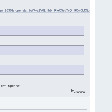
n=rf&pr=9630&_openstat=bWFya2V0LnlhbmRleC5ydTvQm9Cw0LfQtdGA0L3Ri
 есть в реале".
Записан