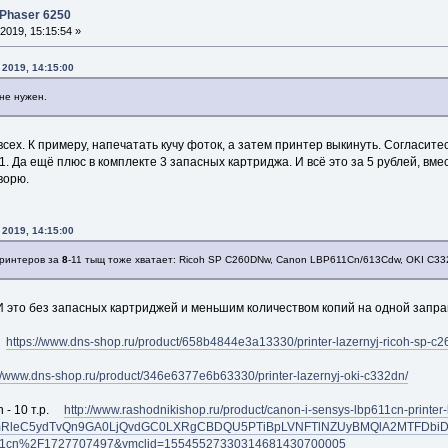
 Phaser 6250
2019, 15:15:54 »
 2019, 14:15:00
не нужен.
всех. К примеру, напечатать кучу фоток, а затем принтер выкинуть. Согласите
 Да ещё плюс в комплекте 3 запасных картриджа. И всё это за 5 рублей, вме
ворю.
 2019, 14:15:00
принтеров за
8
-11 тыщ тоже хватает: Ricoh SP C260DNw, Canon LBP611Cn/613Cdw, OKI C332d
 это без запасных картриджей и меньшим количеством копий на одной запра
.
https://www.dns-shop.ru/product/658b4844e3a13330/printer-lazernyj-ricoh-sp-c
://www.dns-shop.ru/product/346e6377e6b63330/printer-lazernyj-oki-c332dn/
 - 10 т.р.
http://www.rashodnikishop.ru/product/canon-i-sensys-lbp611cn-printer-
mRleC5ydTvQn9GA0LjQvdGC0LXRgCBDQU5PTiBpLVNFTlNZUyBMQlA2MTFDbiDQu9
bp611cn%2F1727707497&ymclid=15545527330314681430700005