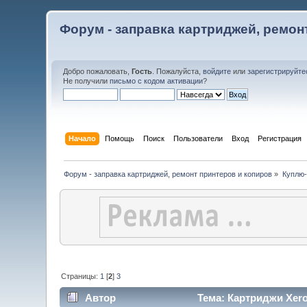
Форум - заправка картриджей, ремон
Добро пожаловать,
Гость
. Пожалуйста,
войдите
или
зарегистрируйте
Не получили
письмо с кодом активации
?
Начало
Помощь
Поиск
Пользователи
Вход
Регистрация
Форум - заправка картриджей, ремонт принтеров и копиров
»
Куплю
Страницы:
1
[
2
]
3
Автор
Тема: Картриджи Xero