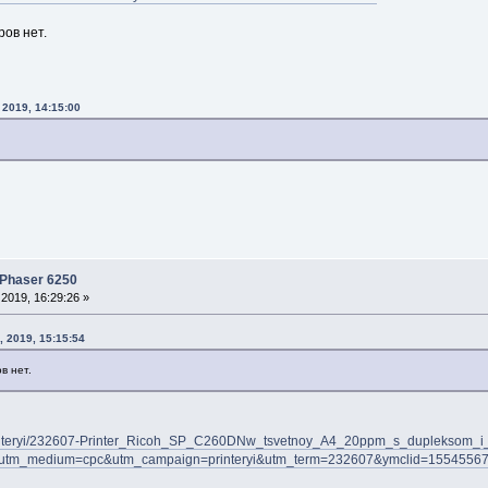
ров нет.
 2019, 14:15:00
 Phaser 6250
2019, 16:29:26 »
 2019, 15:15:54
в нет.
/printeryi/232607-Printer_Ricoh_SP_C260DNw_tsvetnoy_A4_20ppm_s_dupleksom_
&utm_medium=cpc&utm_campaign=printeryi&utm_term=232607&ymclid=155455