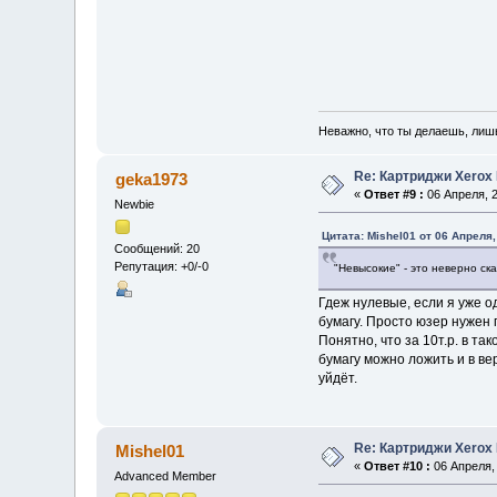
Неважно, что ты делаешь, лиш
Re: Картриджи Xerox
geka1973
«
Ответ #9 :
06 Апреля, 2
Newbie
Цитата: Mishel01 от 06 Апреля,
Сообщений: 20
Репутация: +0/-0
"Невысокие" - это неверно с
Гдеж нулевые, если я уже 
бумагу. Просто юзер нужен 
Понятно, что за 10т.р. в та
бумагу можно ложить и в ве
уйдёт.
Re: Картриджи Xerox
Mishel01
«
Ответ #10 :
06 Апреля, 
Advanced Member