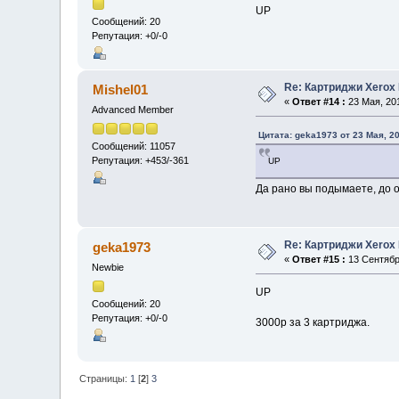
UP
Сообщений: 20
Репутация: +0/-0
Re: Картриджи Xerox
Mishel01
«
Ответ #14 :
23 Мая, 201
Advanced Member
Цитата: geka1973 от 23 Мая, 20
Сообщений: 11057
Репутация: +453/-361
UP
Да рано вы подымаете, до о
Re: Картриджи Xerox
geka1973
«
Ответ #15 :
13 Сентября
Newbie
UP
Сообщений: 20
Репутация: +0/-0
3000р за 3 картриджа.
Страницы:
1
[
2
]
3