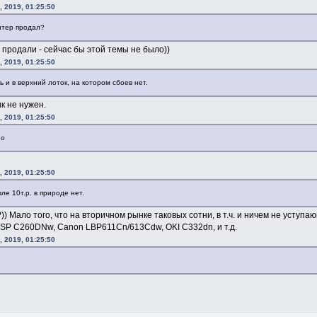
 2019, 01:25:50
нтер продал?
 продали - сейчас бы этой темы не было))
 2019, 01:25:50
и в верхний лоток, на котором сбоев нет.
к не нужен.
 2019, 01:25:50
но
 2019, 01:25:50
е 10т.р. в природе нет.
)) Мало того, что на вторичном рынке таковых сотни, в т.ч. и ничем не уступ
h SP C260DNw, Canon LBP611Cn/613Cdw, OKI C332dn, и т.д.
 2019, 01:25:50