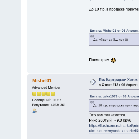
До 10 т.р. в продаже принте
Цитата: Mishel01 от 06 Апреля,
Да, уйдет за 5... лет )))
Посмотрим.
Re: Картриджи Xerox
Mishel01
«
Ответ #12 :
06 Апреля, 
Advanced Member
Цитата: geka1973 от 06 Апреля,
Сообщений: 11057
Репутация: +453/-361
До 10 т.р. в продаже принтеро
Это вам так кажется.
Рико 260тый -
9.3
Круб
https://flashcom.ru/market
utm_source=yandex.market