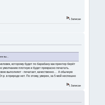
Записан
ем вы...
человек, которому будет по барабану как принтер берёт
по умолчанию плотную и будет прекрасно печатать.
 свою выполняет - печатает, качественно.... А обычную
т.р. в природе нет. По этому, уверен, за 5 мой неспешно
Записан