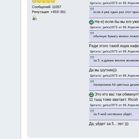
Цитата: geka1973 от 06 Апреля,
Сообщений: 11057
Репутация: +453/-361
если я уже один раз этот при
Не-е) если бы вы его уже
Цитата: geka1973 от 06 Апреля,
обычную бумагу можно ложить 
Ради этого такой ящик нафи
Цитата: geka1973 от 06 Апреля,
за 5, я думаю вполне возмож
Да вы шутник)))
Цитата: geka1973 от 06 Апреля,
лазерников А4 цветных дешевл
Это кто вас так обманул?
11 тыщ тоже хватает: Rico
Цитата: geka1973 от 06 Апреля,
за 5 мой неспешно уйдёт.
Да, уйдет за 5... лет )))