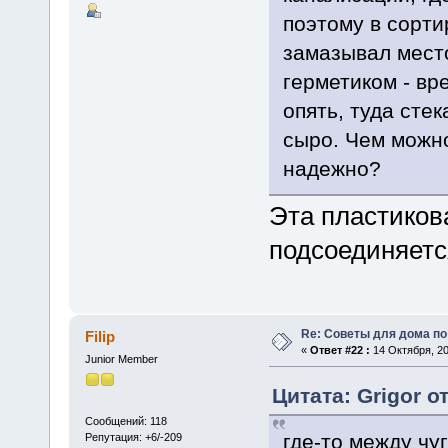
поэтому в сорти
замазывал мест
герметиком - вр
опять, туда сте
сыро. Чем можно
надежно?
Эта пластикова
подсоединяетс
Re: Советы для дома по
Filip
«
Ответ #22 :
14 Октября, 20
Junior Member
Цитата: Grigor о
Сообщений: 118
где-то между чу
Репутация: +6/-209