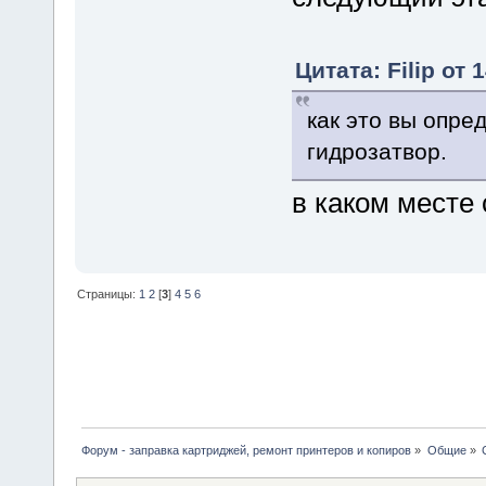
Цитата: Filip от 
как это вы опр
гидрозатвор.
в каком месте
Страницы:
1
2
[
3
]
4
5
6
Форум - заправка картриджей, ремонт принтеров и копиров
»
Общие
»