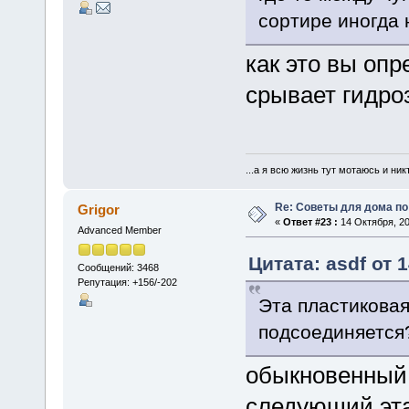
сортире иногда 
как это вы оп
срывает гидро
...а я всю жизнь тут мотаюсь и ник
Re: Советы для дома по
Grigor
«
Ответ #23 :
14 Октября, 20
Advanced Member
Цитата: asdf от 
Сообщений: 3468
Репутация: +156/-202
Эта пластиковая
подсоединяется
обыкновенный 
следующий эт