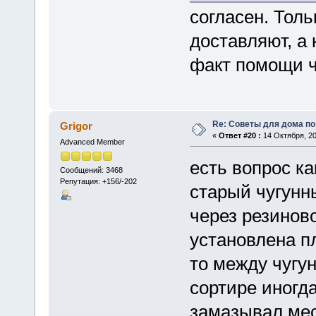
согласен. Толь
доставляют, а 
факт помощи ч
Re: Советы для дома по
Grigor
«
Ответ #20 :
14 Октября, 20
Advanced Member
есть вопрос ка
Сообщений: 3468
Репутация: +156/-202
старый чугунны
через резинов
установлена п
то между чугу
сортире иногд
замазывал мес