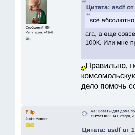
Цитата: asdf от
всё абсолютно
Сообщений: 854
ага, а еще совс
Репутация: +41/-6
100К. Или мне 
Правильно, н
комсомольскую
дело помочь с
Re: Советы для дома по
Filip
«
Ответ #18 :
14 Октября, 20
Junior Member
Цитата: asdf от 