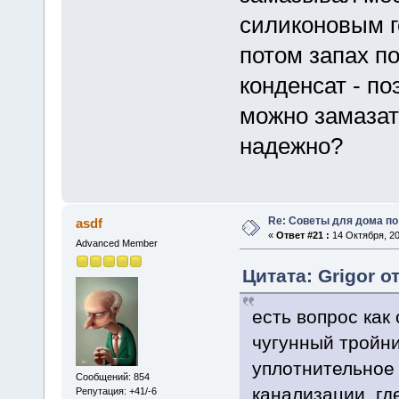
силиконовым г
потом запах по
конденсат - п
можно замазат
надежно?
Re: Советы для дома по
asdf
«
Ответ #21 :
14 Октября, 20
Advanced Member
Цитата: Grigor о
есть вопрос как
чугунный тройни
уплотнительное 
Сообщений: 854
канализации, гд
Репутация: +41/-6