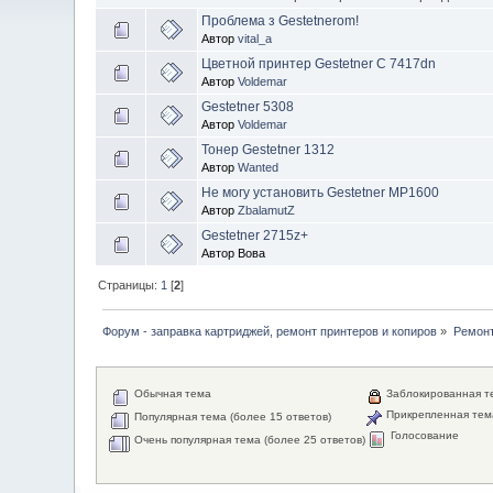
Проблема з Gestetnerom!
Автор
vital_a
Цветной принтер Gestetner C 7417dn
Автор
Voldemar
Gestetner 5308
Автор
Voldemar
Тонер Gestetner 1312
Автор
Wanted
Не могу установить Gestetner MP1600
Автор
ZbalamutZ
Gestetner 2715z+
Автор Вова
Страницы:
1
[
2
]
Форум - заправка картриджей, ремонт принтеров и копиров
»
Ремонт
Обычная тема
Заблокированная т
Прикрепленная тем
Популярная тема (более 15 ответов)
Голосование
Очень популярная тема (более 25 ответов)