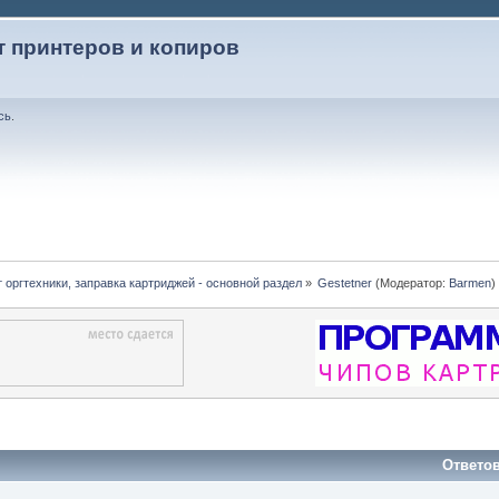
т принтеров и копиров
сь
.
 оргтехники, заправка картриджей - основной раздел
»
Gestetner
(Модератор:
Barmen
)
Ответо