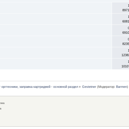
897
608
691
823
1238
1010
 оргтехники, заправка картриджей - основной раздел
»
Gestetner
(Модератор:
Barmen
)
ема
а