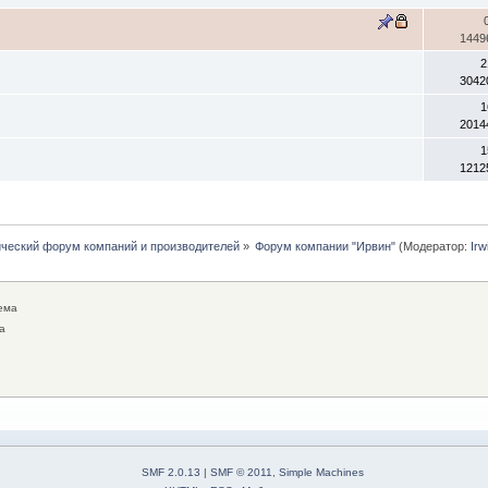
1449
2
3042
1
2014
1
1212
ческий форум компаний и производителей
»
Форум компании "Ирвин"
(Модератор:
Irw
ема
а
SMF 2.0.13
|
SMF © 2011
,
Simple Machines