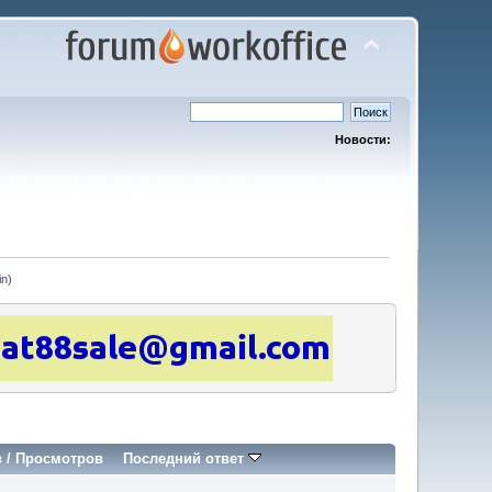
Новости:
in
)
в
/
Просмотров
Последний ответ