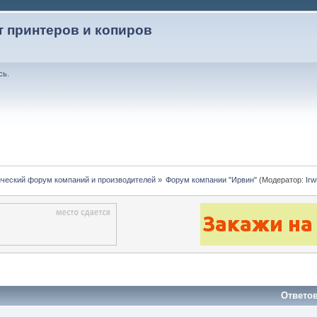
т принтеров и копиров
сь
.
ческий форум компаний и производителей
»
Форум компании "Ирвин"
(Модератор:
Irw
Ответо