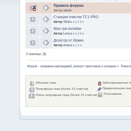
Правила форума
Автор
admin
Станция очистки ТС1-PRO
Автор
Sfinks
«
1
2
3
»
Мои три копейки
Автор
Lenya
«
1
2
3
»
Дозатор от Ирвин
Автор
Алиса
«
1
2
»
Страницы: [
1
]
Форум - заправка картриджей, ремонт принтеров и копиров
»
Темати
Обычная тема
Заблокированная т
Прикрепленная тем
Популярная тема (более 15 ответов)
Голосование
Очень популярная тема (более 25 ответов)