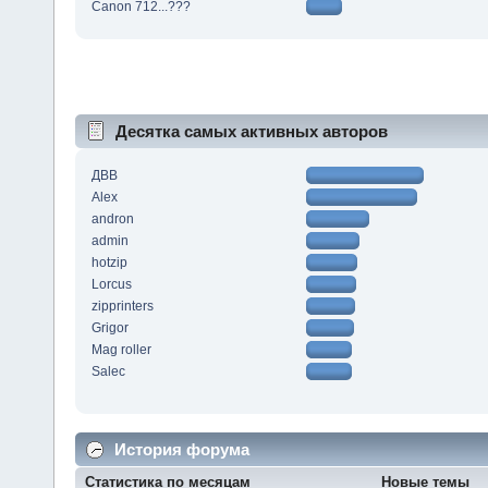
Canon 712...???
Десятка самых активных авторов
ДВВ
Alex
andron
admin
hotzip
Lorcus
zipprinters
Grigor
Mag roller
Salec
История форума
Статистика по месяцам
Новые темы