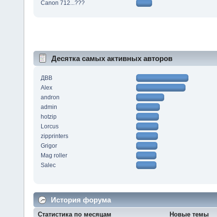
Canon 712...???
Десятка самых активных авторов
ДВВ
Alex
andron
admin
hotzip
Lorcus
zipprinters
Grigor
Mag roller
Salec
История форума
Статистика по месяцам
Новые темы