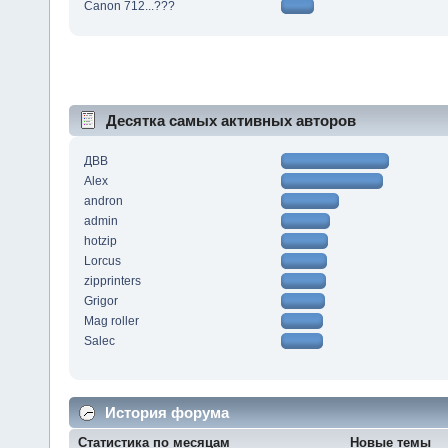
Canon 712...???
Десятка самых активных авторов
ДВВ
Alex
andron
admin
hotzip
Lorcus
zipprinters
Grigor
Mag roller
Salec
История форума
Статистика по месяцам
Новые темы