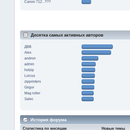
Canon 712...???
Десятка самых активных авторов
ДВВ
Alex
andron
admin
hotzip
Lorcus
zipprinters
Grigor
Mag roller
Salec
История форума
Статистика по месяцам
Новые темы